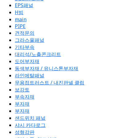
EPS패널
H빔
main
PIPE
견적문의
그라스울패널
기타부속
대리석/노출콘크리트
도어부자재
동색부자재 / 유니스톤부자재
라인메탈패널
무용접트러스트 / 내진판넬 클립
보강토
부속자재
부자재
부자재
샌드위치 패널
샤시 카다로그
성형강판