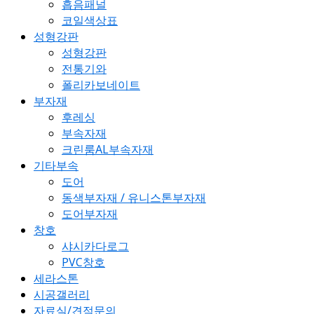
흡음패널
코일색상표
성형강판
성형강판
전통기와
폴리카보네이트
부자재
후레싱
부속자재
크린룸AL부속자재
기타부속
도어
동색부자재 / 유니스톤부자재
도어부자재
창호
샤시카다로그
PVC창호
세라스톤
시공갤러리
자료실/견적문의