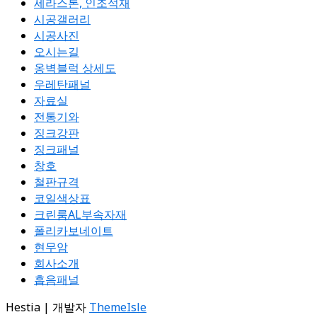
세라스톤, 인조석재
시공갤러리
시공사진
오시는길
옹벽블럭 상세도
우레탄패널
자료실
전통기와
징크강판
징크패널
창호
철판규격
코일색상표
크린룸AL부속자재
폴리카보네이트
현무암
회사소개
흡음패널
Hestia | 개발자
ThemeIsle