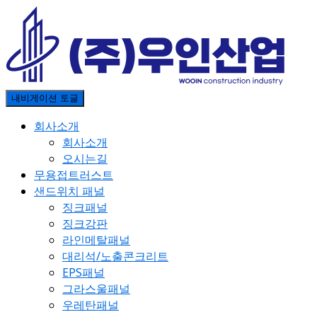
내비게이션 토글
회사소개
회사소개
오시는길
무용접트러스트
샌드위치 패널
징크패널
징크강판
라인메탈패널
대리석/노출콘크리트
EPS패널
그라스울패널
우레탄패널